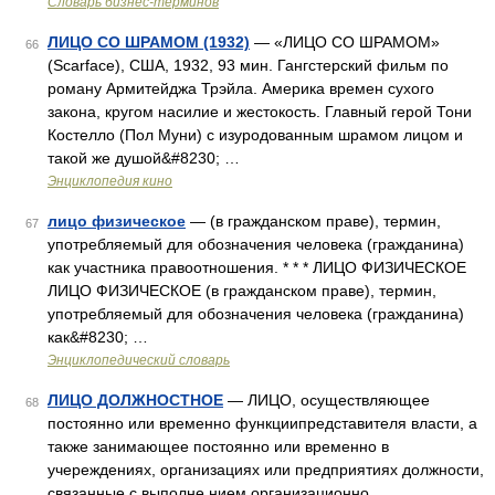
Словарь бизнес-терминов
ЛИЦО СО ШРАМОМ (1932)
— «ЛИЦО СО ШРАМОМ»
66
(Scarface), США, 1932, 93 мин. Гангстерский фильм по
роману Армитейджа Трэйла. Америка времен сухого
закона, кругом насилие и жестокость. Главный герой Тони
Костелло (Пол Муни) с изуродованным шрамом лицом и
такой же душой&#8230; …
Энциклопедия кино
лицо физическое
— (в гражданском праве), термин,
67
употребляемый для обозначения человека (гражданина)
как участника правоотношения. * * * ЛИЦО ФИЗИЧЕСКОЕ
ЛИЦО ФИЗИЧЕСКОЕ (в гражданском праве), термин,
употребляемый для обозначения человека (гражданина)
как&#8230; …
Энциклопедический словарь
ЛИЦО ДОЛЖНОСТНОЕ
— ЛИЦО, осуществляющее
68
постоянно или временно функциипредставителя власти, а
также занимающее постоянно или временно в
учереждениях, организациях или предприятиях должности,
связанные с выполне нием организационно