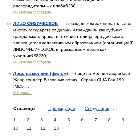
распорядительных или&#8230; …
Финансовый словарь
ЛИЦО ФИЗИЧЕСКОЕ
— в гражданском законодательстве
69
многих государств от дельный гражданин как субъект
гражданского права, в отличие от лица юри дического,
являющегося коллективным образованием (организацией).
ЛИЦОФИЗИЧЕСКОЕ в гражданском праве как
участник&#8230; …
Финансовый словарь
Лицо на молнии (фильм)
— Лицо на молнии Zipperface
70
Жанр триллер В главных ролях Страна США Год 1991
IMDb …
Википедия
Страницы
←
Предыдущая
Следующая
→
1
2
3
4
5
6
7
8
9
10
11
12
13